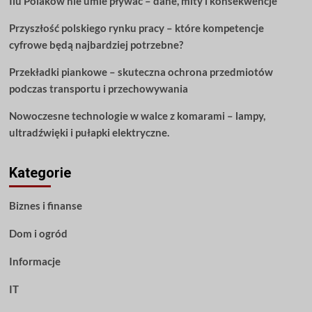
Ilu Polaków nie umie pływać – dane, mity i konsekwencje
Przyszłość polskiego rynku pracy – które kompetencje
cyfrowe będą najbardziej potrzebne?
Przekładki piankowe – skuteczna ochrona przedmiotów
podczas transportu i przechowywania
Nowoczesne technologie w walce z komarami – lampy,
ultradźwięki i pułapki elektryczne.
Kategorie
Biznes i finanse
Dom i ogród
Informacje
IT