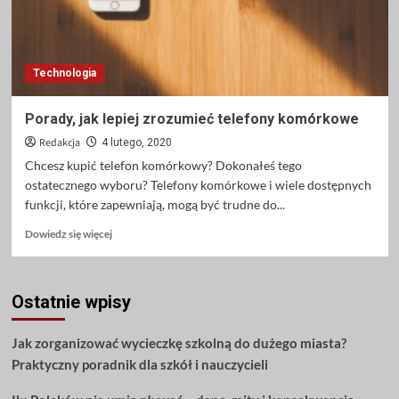
Technologia
Porady, jak lepiej zrozumieć telefony komórkowe
Redakcja
4 lutego, 2020
Chcesz kupić telefon komórkowy? Dokonałeś tego
ostatecznego wyboru? Telefony komórkowe i wiele dostępnych
funkcji, które zapewniają, mogą być trudne do...
Dowiedz
Dowiedz się więcej
się
więcej
o
Ostatnie wpisy
Porady,
jak
lepiej
Jak zorganizować wycieczkę szkolną do dużego miasta?
zrozumieć
Praktyczny poradnik dla szkół i nauczycieli
telefony
komórkowe