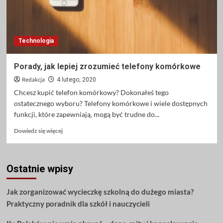
Technologia
Porady, jak lepiej zrozumieć telefony komórkowe
Redakcja
4 lutego, 2020
Chcesz kupić telefon komórkowy? Dokonałeś tego
ostatecznego wyboru? Telefony komórkowe i wiele dostępnych
funkcji, które zapewniają, mogą być trudne do...
Dowiedz
Dowiedz się więcej
się
więcej
o
Ostatnie wpisy
Porady,
jak
lepiej
Jak zorganizować wycieczkę szkolną do dużego miasta?
zrozumieć
Praktyczny poradnik dla szkół i nauczycieli
telefony
komórkowe