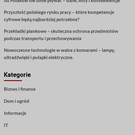
Ilu Polaków nie umie pływać – dane, mity i konsekwencje
Przyszłość polskiego rynku pracy – które kompetencje
cyfrowe będą najbardziej potrzebne?
Przekładki piankowe – skuteczna ochrona przedmiotów
podczas transportu i przechowywania
Nowoczesne technologie w walce z komarami – lampy,
ultradźwięki i pułapki elektryczne.
Kategorie
Biznes i finanse
Dom i ogród
Informacje
IT