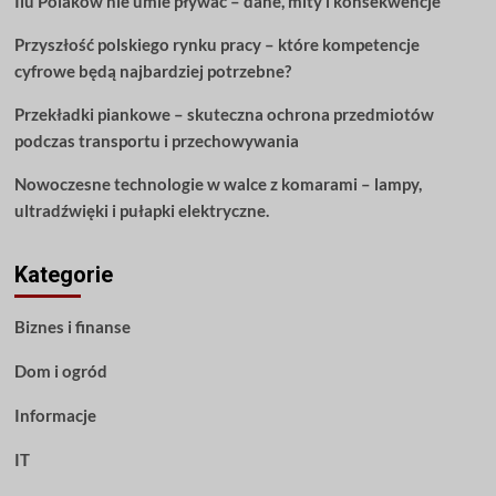
Ilu Polaków nie umie pływać – dane, mity i konsekwencje
Czytaj
dalej!
Przyszłość polskiego rynku pracy – które kompetencje
cyfrowe będą najbardziej potrzebne?
Przekładki piankowe – skuteczna ochrona przedmiotów
podczas transportu i przechowywania
Nowoczesne technologie w walce z komarami – lampy,
ultradźwięki i pułapki elektryczne.
Kategorie
Biznes i finanse
Dom i ogród
Informacje
IT