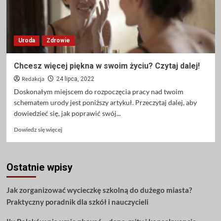
Uroda
Zdrowie
Chcesz więcej piękna w swoim życiu? Czytaj dalej!
Redakcja
24 lipca, 2022
Doskonałym miejscem do rozpoczęcia pracy nad twoim
schematem urody jest poniższy artykuł. Przeczytaj dalej, aby
dowiedzieć się, jak poprawić swój...
Dowiedz
Dowiedz się więcej
się
więcej
o
Ostatnie wpisy
Chcesz
więcej
piękna
Jak zorganizować wycieczkę szkolną do dużego miasta?
w
Praktyczny poradnik dla szkół i nauczycieli
swoim
życiu?