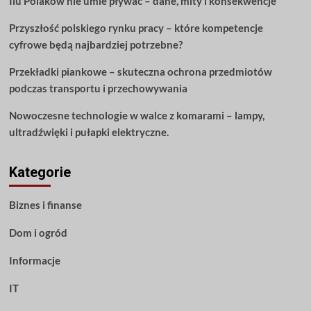
Ilu Polaków nie umie pływać – dane, mity i konsekwencje
Przyszłość polskiego rynku pracy – które kompetencje
cyfrowe będą najbardziej potrzebne?
Przekładki piankowe – skuteczna ochrona przedmiotów
podczas transportu i przechowywania
Nowoczesne technologie w walce z komarami – lampy,
ultradźwięki i pułapki elektryczne.
Kategorie
Biznes i finanse
Dom i ogród
Informacje
IT