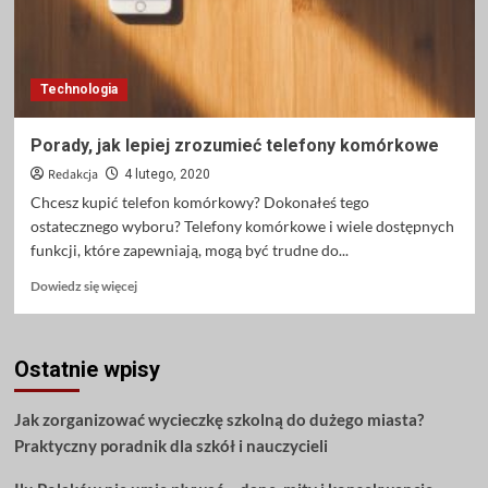
Technologia
Porady, jak lepiej zrozumieć telefony komórkowe
Redakcja
4 lutego, 2020
Chcesz kupić telefon komórkowy? Dokonałeś tego
ostatecznego wyboru? Telefony komórkowe i wiele dostępnych
funkcji, które zapewniają, mogą być trudne do...
Dowiedz
Dowiedz się więcej
się
więcej
o
Ostatnie wpisy
Porady,
jak
lepiej
Jak zorganizować wycieczkę szkolną do dużego miasta?
zrozumieć
Praktyczny poradnik dla szkół i nauczycieli
telefony
komórkowe