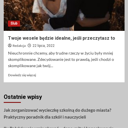
Ślub
Twoje wesele będzie idealne, jeśli przeczytasz to
Redakcja
22 lipca, 2022
Nieuchronnie chcemy, aby trudne rzeczy w życiu były mniej
skomplikowane. Zdecydowanie jest to prawdą, jeśli chodzi o
skomplikowane jak twój...
Dowiedz
Dowiedz się więcej
się
więcej
o
Ostatnie wpisy
Twoje
wesele
będzie
Jak zorganizować wycieczkę szkolną do dużego miasta?
idealne,
Praktyczny poradnik dla szkół i nauczycieli
jeśli
przeczytasz