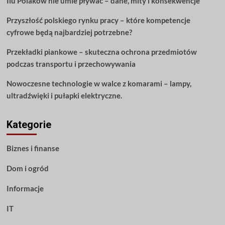
Ilu Polaków nie umie pływać – dane, mity i konsekwencje
to
Przyszłość polskiego rynku pracy – które kompetencje
cyfrowe będą najbardziej potrzebne?
Przekładki piankowe – skuteczna ochrona przedmiotów
podczas transportu i przechowywania
Nowoczesne technologie w walce z komarami – lampy,
ultradźwięki i pułapki elektryczne.
Kategorie
Biznes i finanse
Dom i ogród
Informacje
IT