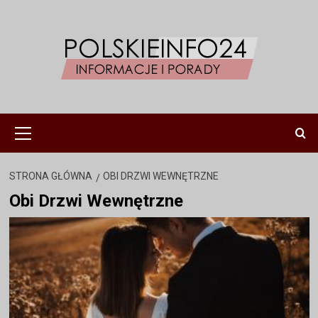
Przejdź
do
treści
Menu
główne
STRONA GŁÓWNA
OBI DRZWI WEWNĘTRZNE
Obi Drzwi Wewnętrzne