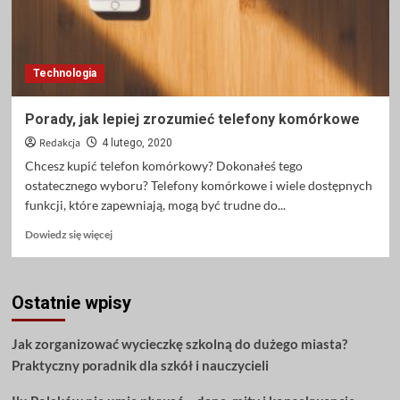
Technologia
Porady, jak lepiej zrozumieć telefony komórkowe
Redakcja
4 lutego, 2020
Chcesz kupić telefon komórkowy? Dokonałeś tego
ostatecznego wyboru? Telefony komórkowe i wiele dostępnych
funkcji, które zapewniają, mogą być trudne do...
Dowiedz
Dowiedz się więcej
się
więcej
o
Ostatnie wpisy
Porady,
jak
lepiej
Jak zorganizować wycieczkę szkolną do dużego miasta?
zrozumieć
Praktyczny poradnik dla szkół i nauczycieli
telefony
komórkowe