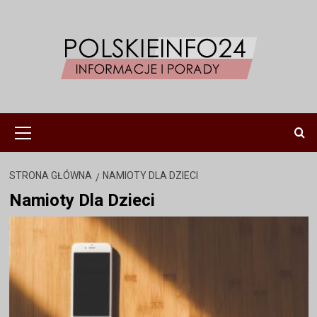
Przejdź
do
treści
Menu
główne
STRONA GŁÓWNA
NAMIOTY DLA DZIECI
Namioty Dla Dzieci