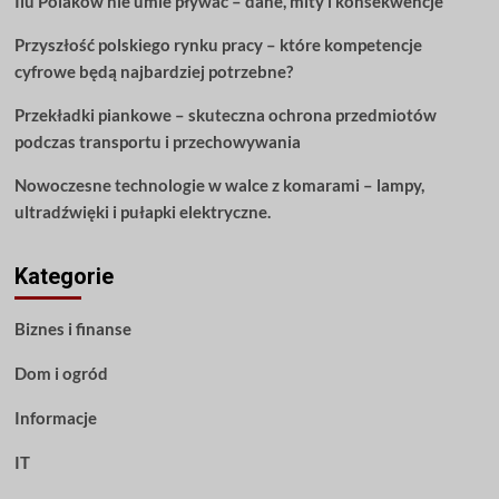
Ilu Polaków nie umie pływać – dane, mity i konsekwencje
Przyszłość polskiego rynku pracy – które kompetencje
cyfrowe będą najbardziej potrzebne?
Przekładki piankowe – skuteczna ochrona przedmiotów
podczas transportu i przechowywania
Nowoczesne technologie w walce z komarami – lampy,
ultradźwięki i pułapki elektryczne.
Kategorie
Biznes i finanse
Dom i ogród
Informacje
IT