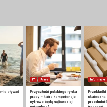
IT
Praca
Informacje
umie pływać
Przyszłość polskiego rynku
Przekładki
pracy – które kompetencje
skuteczna
cyfrowe będą najbardziej
przedmiot
potrzebne?
transportu 