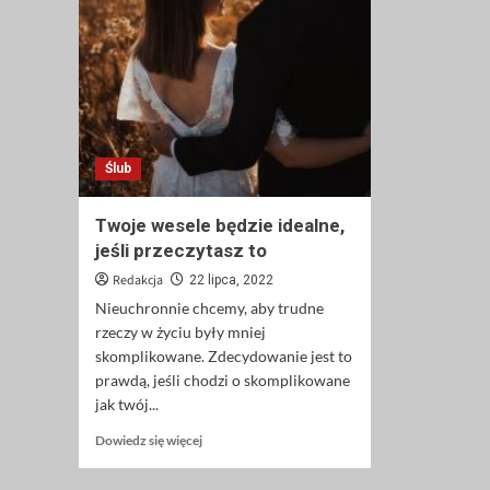
Ślub
Twoje wesele będzie idealne,
jeśli przeczytasz to
Redakcja
22 lipca, 2022
Nieuchronnie chcemy, aby trudne
rzeczy w życiu były mniej
skomplikowane. Zdecydowanie jest to
prawdą, jeśli chodzi o skomplikowane
jak twój...
Dowiedz
Dowiedz się więcej
się
więcej