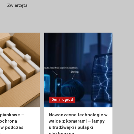
Zwierzęta
Dom i ogród
 piankowe –
Nowoczesne technologie w
 ochrona
walce z komarami – lampy,
ów podczas
ultradźwięki i pułapki
i
elektryczne.