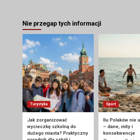
Nie przegap tych informacji
Turystyka
Sport
Jak zorganizować
Ilu Polaków nie 
wycieczkę szkolną do
– dane, mity i
dużego miasta? Praktyczny
konsekwencje
poradnik dla szkół i