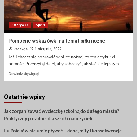
Rozrywka
Sport
Pomocne wskazówki na temat piłki nożnej
Redakcja
1 sierpnia, 2022
Jeśli chcesz się poprawić w piłce nożnej, to ten artykuł ci
pomoże. Przeczytaj dalej, aby zobaczyć jak stać się lepszym...
Dowiedz
Dowiedz się więcej
się
więcej
o
Ostatnie wpisy
Pomocne
wskazówki
na
Jak zorganizować wycieczkę szkolną do dużego miasta?
temat
Praktyczny poradnik dla szkół i nauczycieli
piłki
nożnej
Ilu Polaków nie umie pływać – dane, mity i konsekwencje