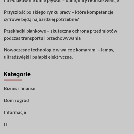
Ilu Polaków nie umie pływać – dane, mity i konsekwencje
Czytaj
dalej!
Przyszłość polskiego rynku pracy – które kompetencje
cyfrowe będą najbardziej potrzebne?
Przekładki piankowe – skuteczna ochrona przedmiotów
podczas transportu i przechowywania
Nowoczesne technologie w walce z komarami – lampy,
ultradźwięki i pułapki elektryczne.
Kategorie
Biznes i finanse
Dom i ogród
Informacje
IT