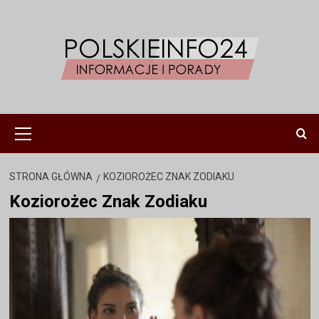
Przejdź
do
treści
Menu
główne
STRONA GŁÓWNA
KOZIOROŻEC ZNAK ZODIAKU
Koziorożec Znak Zodiaku