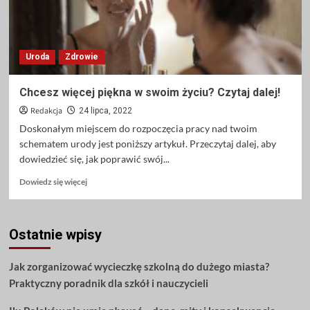
Uroda
Zdrowie
Chcesz więcej piękna w swoim życiu? Czytaj dalej!
Redakcja
24 lipca, 2022
Doskonałym miejscem do rozpoczęcia pracy nad twoim
schematem urody jest poniższy artykuł. Przeczytaj dalej, aby
dowiedzieć się, jak poprawić swój...
Dowiedz
Dowiedz się więcej
się
więcej
o
Ostatnie wpisy
Chcesz
więcej
piękna
Jak zorganizować wycieczkę szkolną do dużego miasta?
w
Praktyczny poradnik dla szkół i nauczycieli
swoim
życiu?