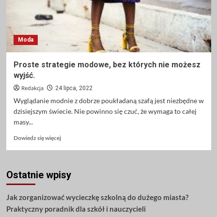
Moda
Proste strategie modowe, bez których nie możesz
wyjść.
Redakcja
24 lipca, 2022
Wyglądanie modnie z dobrze poukładaną szafą jest niezbędne w
dzisiejszym świecie. Nie powinno się czuć, że wymaga to całej
masy...
Dowiedz
Dowiedz się więcej
się
więcej
o
Ostatnie wpisy
Proste
strategie
modowe,
Jak zorganizować wycieczkę szkolną do dużego miasta?
bez
Praktyczny poradnik dla szkół i nauczycieli
których