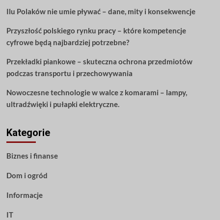
nie
Ilu Polaków nie umie pływać – dane, mity i konsekwencje
możesz
wyjść.
Przyszłość polskiego rynku pracy – które kompetencje
cyfrowe będą najbardziej potrzebne?
Przekładki piankowe – skuteczna ochrona przedmiotów
podczas transportu i przechowywania
Nowoczesne technologie w walce z komarami – lampy,
ultradźwięki i pułapki elektryczne.
Kategorie
Biznes i finanse
Dom i ogród
Informacje
IT