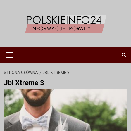
Przejdź
do
treści
Menu
główne
STRONA GŁÓWNA
JBL XTREME 3
Jbl Xtreme 3