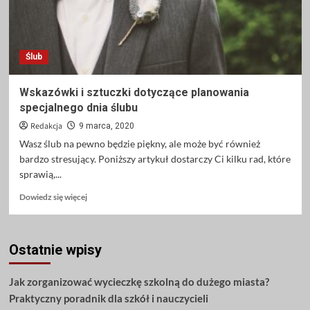
Ślub
Wskazówki i sztuczki dotyczące planowania
specjalnego dnia ślubu
Redakcja
9 marca, 2020
Wasz ślub na pewno będzie piękny, ale może być również
bardzo stresujący. Poniższy artykuł dostarczy Ci kilku rad, które
sprawią,...
Dowiedz
Dowiedz się więcej
się
więcej
o
Ostatnie wpisy
Wskazówki
i
sztuczki
Jak zorganizować wycieczkę szkolną do dużego miasta?
dotyczące
Praktyczny poradnik dla szkół i nauczycieli
planowania