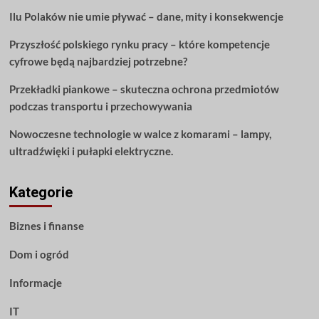
specjalnego
Ilu Polaków nie umie pływać – dane, mity i konsekwencje
dnia
ślubu
Przyszłość polskiego rynku pracy – które kompetencje
cyfrowe będą najbardziej potrzebne?
Przekładki piankowe – skuteczna ochrona przedmiotów
podczas transportu i przechowywania
Nowoczesne technologie w walce z komarami – lampy,
ultradźwięki i pułapki elektryczne.
Kategorie
Biznes i finanse
Dom i ogród
Informacje
IT