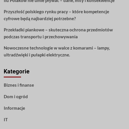
Ilu Polaków nie umie pływać – dane, mity i konsekwencje
Przyszłość polskiego rynku pracy – które kompetencje
cyfrowe będą najbardziej potrzebne?
Przekładki piankowe – skuteczna ochrona przedmiotów
podczas transportu i przechowywania
Nowoczesne technologie w walce z komarami – lampy,
ultradźwięki i pułapki elektryczne.
Kategorie
Biznes i finanse
Dom i ogród
Informacje
IT