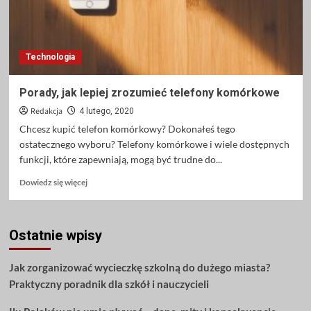
Technologia
Porady, jak lepiej zrozumieć telefony komórkowe
Redakcja
4 lutego, 2020
Chcesz kupić telefon komórkowy? Dokonałeś tego
ostatecznego wyboru? Telefony komórkowe i wiele dostępnych
funkcji, które zapewniają, mogą być trudne do...
Dowiedz
Dowiedz się więcej
się
więcej
o
Ostatnie wpisy
Porady,
jak
lepiej
Jak zorganizować wycieczkę szkolną do dużego miasta?
zrozumieć
Praktyczny poradnik dla szkół i nauczycieli
telefony
komórkowe