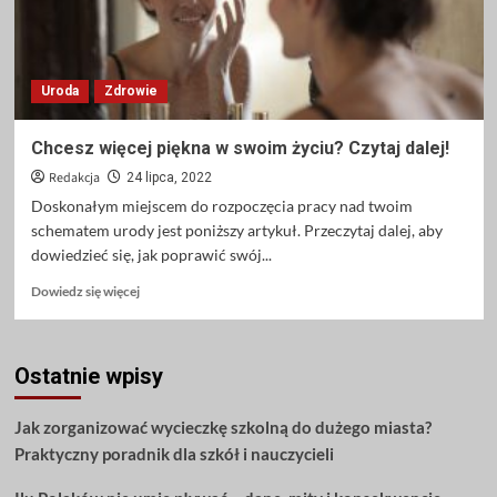
Uroda
Zdrowie
Chcesz więcej piękna w swoim życiu? Czytaj dalej!
Redakcja
24 lipca, 2022
Doskonałym miejscem do rozpoczęcia pracy nad twoim
schematem urody jest poniższy artykuł. Przeczytaj dalej, aby
dowiedzieć się, jak poprawić swój...
Dowiedz
Dowiedz się więcej
się
więcej
o
Ostatnie wpisy
Chcesz
więcej
piękna
Jak zorganizować wycieczkę szkolną do dużego miasta?
w
Praktyczny poradnik dla szkół i nauczycieli
swoim
życiu?