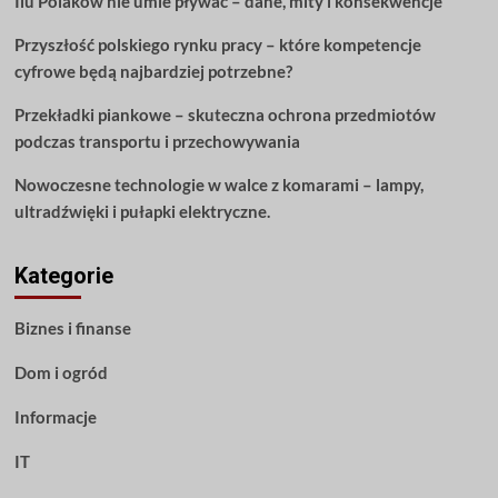
Ilu Polaków nie umie pływać – dane, mity i konsekwencje
Czytaj
dalej!
Przyszłość polskiego rynku pracy – które kompetencje
cyfrowe będą najbardziej potrzebne?
Przekładki piankowe – skuteczna ochrona przedmiotów
podczas transportu i przechowywania
Nowoczesne technologie w walce z komarami – lampy,
ultradźwięki i pułapki elektryczne.
Kategorie
Biznes i finanse
Dom i ogród
Informacje
IT