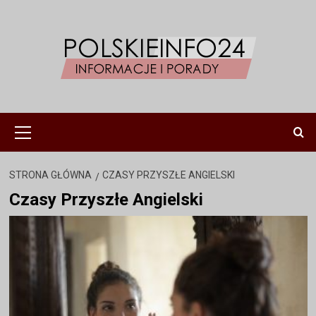
Przejdź
do
treści
Menu
główne
STRONA GŁÓWNA
CZASY PRZYSZŁE ANGIELSKI
Czasy Przyszłe Angielski