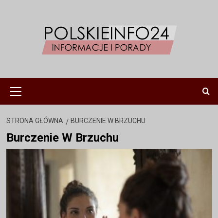
Przejdź
do
treści
Menu
główne
STRONA GŁÓWNA
BURCZENIE W BRZUCHU
Burczenie W Brzuchu