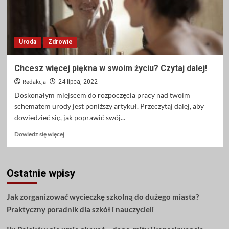
Uroda
Zdrowie
Chcesz więcej piękna w swoim życiu? Czytaj dalej!
Redakcja
24 lipca, 2022
Doskonałym miejscem do rozpoczęcia pracy nad twoim
schematem urody jest poniższy artykuł. Przeczytaj dalej, aby
dowiedzieć się, jak poprawić swój...
Dowiedz
Dowiedz się więcej
się
więcej
o
Ostatnie wpisy
Chcesz
więcej
piękna
Jak zorganizować wycieczkę szkolną do dużego miasta?
w
Praktyczny poradnik dla szkół i nauczycieli
swoim
życiu?