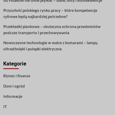
Ilu Polaków nie umie pływać – dane, mity i konsekwencje
Czytaj
dalej!
Przyszłość polskiego rynku pracy – które kompetencje
cyfrowe będą najbardziej potrzebne?
Przekładki piankowe – skuteczna ochrona przedmiotów
podczas transportu i przechowywania
Nowoczesne technologie w walce z komarami – lampy,
ultradźwięki i pułapki elektryczne.
Kategorie
Biznes i finanse
Dom i ogród
Informacje
IT