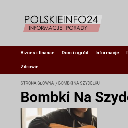
Przejdź
do
treści
Biznes i finanse
Dom i ogród
Informacje
Zdrowie
STRONA GŁÓWNA
BOMBKI NA SZYDEŁKU
Bombki Na Szyd