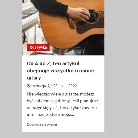
Rozrywka
Od A do Z, ten artykuł
obejmuje wszystko o nauce
gitary
Redakcja
23 lipca, 2022
Nie wiedząc wiele o gitarze, możesz
być całkiem zagubiony, jeśli planujesz
nauczyć się grać. Ten artykuł zawiera
informacje, które mogą...
Dowiedz
Dowiedz się więcej
się
więcej