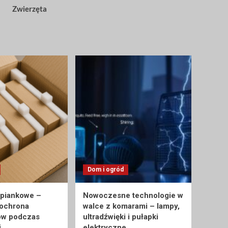
Zwierzęta
Dom i ogród
 piankowe –
Nowoczesne technologie w
 ochrona
walce z komarami – lampy,
ów podczas
ultradźwięki i pułapki
i
elektryczne.