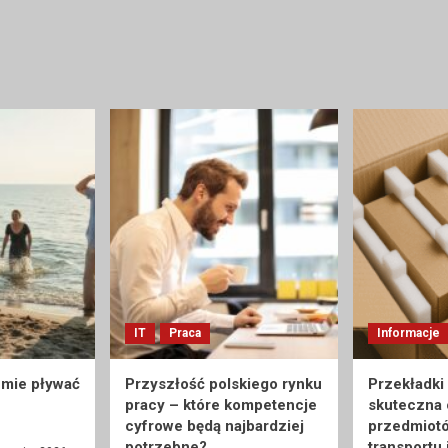
IT
Praca
Informacje
umie pływać
Przyszłość polskiego rynku
Przekładki
pracy – które kompetencje
skuteczna
cyfrowe będą najbardziej
przedmiot
potrzebne?
transportu 