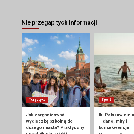
Nie przegap tych informacji
Turystyka
Sport
Jak zorganizować
Ilu Polaków nie 
wycieczkę szkolną do
– dane, mity i
dużego miasta? Praktyczny
konsekwencje
poradnik dla szkół i