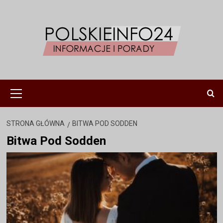
Przejdź
do
treści
Menu
główne
STRONA GŁÓWNA
BITWA POD SODDEN
Bitwa Pod Sodden