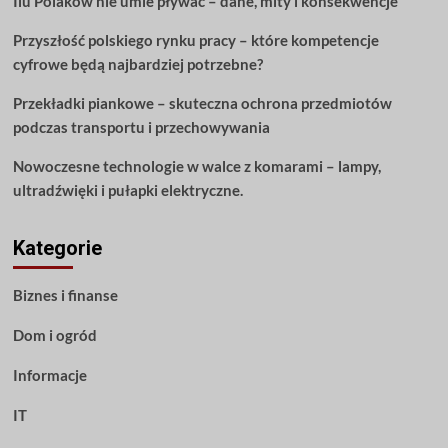
Ilu Polaków nie umie pływać – dane, mity i konsekwencje
to
Przyszłość polskiego rynku pracy – które kompetencje
cyfrowe będą najbardziej potrzebne?
Przekładki piankowe – skuteczna ochrona przedmiotów
podczas transportu i przechowywania
Nowoczesne technologie w walce z komarami – lampy,
ultradźwięki i pułapki elektryczne.
Kategorie
Biznes i finanse
Dom i ogród
Informacje
IT