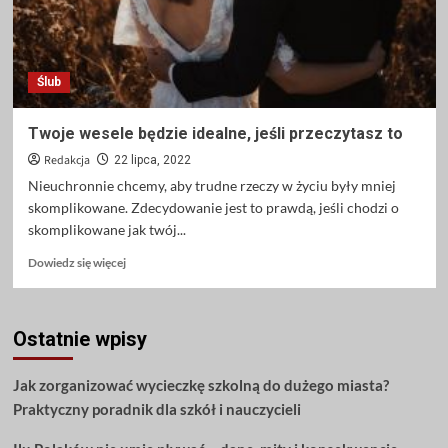
Ślub
Twoje wesele będzie idealne, jeśli przeczytasz to
Redakcja
22 lipca, 2022
Nieuchronnie chcemy, aby trudne rzeczy w życiu były mniej
skomplikowane. Zdecydowanie jest to prawdą, jeśli chodzi o
skomplikowane jak twój...
Dowiedz
Dowiedz się więcej
się
więcej
o
Ostatnie wpisy
Twoje
wesele
będzie
Jak zorganizować wycieczkę szkolną do dużego miasta?
idealne,
Praktyczny poradnik dla szkół i nauczycieli
jeśli
przeczytasz