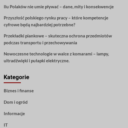
nie
Ilu Polaków nie umie pływać – dane, mity i konsekwencje
możesz
wyjść.
Przyszłość polskiego rynku pracy – które kompetencje
cyfrowe będą najbardziej potrzebne?
Przekładki piankowe – skuteczna ochrona przedmiotów
podczas transportu i przechowywania
Nowoczesne technologie w walce z komarami – lampy,
ultradźwięki i pułapki elektryczne.
Kategorie
Biznes i finanse
Dom i ogród
Informacje
IT