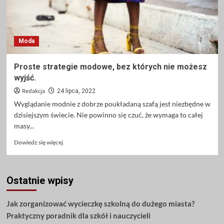
Moda
Proste strategie modowe, bez których nie możesz
wyjść.
Redakcja
24 lipca, 2022
Wyglądanie modnie z dobrze poukładaną szafą jest niezbędne w
dzisiejszym świecie. Nie powinno się czuć, że wymaga to całej
masy...
Dowiedz
Dowiedz się więcej
się
więcej
o
Ostatnie wpisy
Proste
strategie
modowe,
Jak zorganizować wycieczkę szkolną do dużego miasta?
bez
Praktyczny poradnik dla szkół i nauczycieli
których