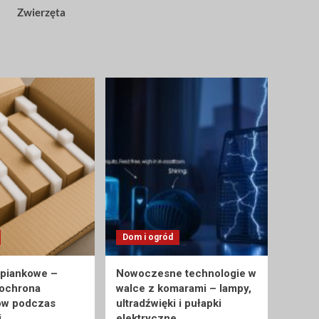
Zwierzęta
Dom i ogród
 piankowe –
Nowoczesne technologie w
 ochrona
walce z komarami – lampy,
ów podczas
ultradźwięki i pułapki
i
elektryczne.