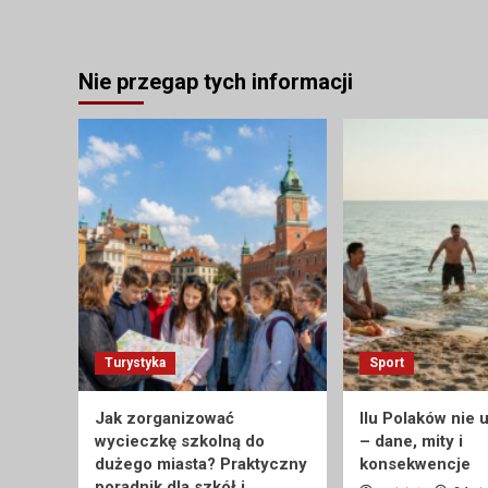
Nie przegap tych informacji
Turystyka
Sport
Jak zorganizować
Ilu Polaków nie 
wycieczkę szkolną do
– dane, mity i
dużego miasta? Praktyczny
konsekwencje
poradnik dla szkół i