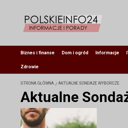
Przejdź
do
treści
Biznes i finanse
Dom i ogród
Informacje
Zdrowie
STRONA GŁÓWNA
AKTUALNE SONDAŻE WYBORCZE
Aktualne Sonda