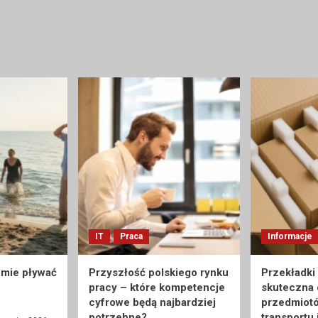
IT
Praca
Informacje
umie pływać
Przyszłość polskiego rynku
Przekładki
pracy – które kompetencje
skuteczna
cyfrowe będą najbardziej
przedmiot
potrzebne?
transportu 