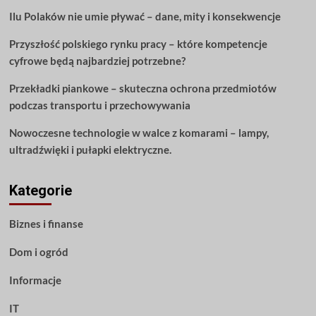
specjalnego
Ilu Polaków nie umie pływać – dane, mity i konsekwencje
dnia
ślubu
Przyszłość polskiego rynku pracy – które kompetencje
cyfrowe będą najbardziej potrzebne?
Przekładki piankowe – skuteczna ochrona przedmiotów
podczas transportu i przechowywania
Nowoczesne technologie w walce z komarami – lampy,
ultradźwięki i pułapki elektryczne.
Kategorie
Biznes i finanse
Dom i ogród
Informacje
IT