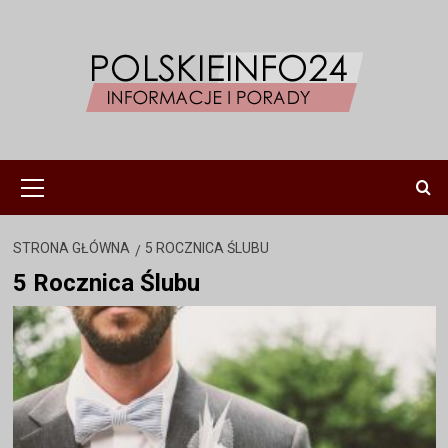
Przejdź
do
treści
Menu
główne
STRONA GŁÓWNA
5 ROCZNICA ŚLUBU
5 Rocznica Ślubu