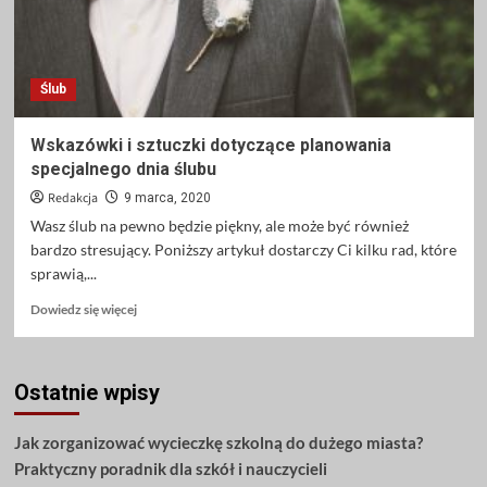
Ślub
Wskazówki i sztuczki dotyczące planowania
specjalnego dnia ślubu
Redakcja
9 marca, 2020
Wasz ślub na pewno będzie piękny, ale może być również
bardzo stresujący. Poniższy artykuł dostarczy Ci kilku rad, które
sprawią,...
Dowiedz
Dowiedz się więcej
się
więcej
o
Ostatnie wpisy
Wskazówki
i
sztuczki
Jak zorganizować wycieczkę szkolną do dużego miasta?
dotyczące
Praktyczny poradnik dla szkół i nauczycieli
planowania